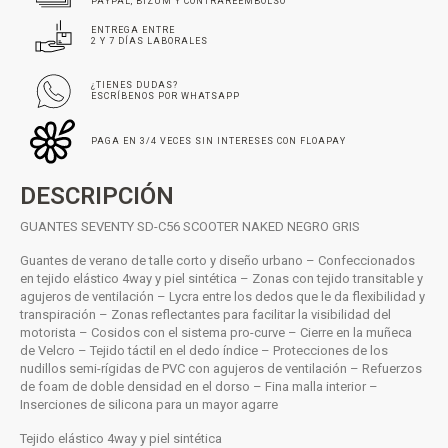
PAYPAL, BIZUM Y CONTRAREEMBOLSO
ENTREGA ENTRE
2 Y 7 DÍAS LABORALES
¿TIENES DUDAS?
ESCRÍBENOS POR WHATSAPP
PAGA EN 3/4 VECES SIN INTERESES CON FLOAPAY
DESCRIPCIÓN
GUANTES SEVENTY SD-C56 SCOOTER NAKED NEGRO GRIS
Guantes de verano de talle corto y diseño urbano – Confeccionados
en tejido elástico 4way y piel sintética – Zonas con tejido transitable y
agujeros de ventilación – Lycra entre los dedos que le da flexibilidad y
transpiración – Zonas reflectantes para facilitar la visibilidad del
motorista – Cosidos con el sistema pro-curve – Cierre en la muñeca
de Velcro – Tejido táctil en el dedo índice – Protecciones de los
nudillos semi-rígidas de PVC con agujeros de ventilación – Refuerzos
de foam de doble densidad en el dorso – Fina malla interior –
Inserciones de silicona para un mayor agarre
Tejido elástico 4way y piel sintética