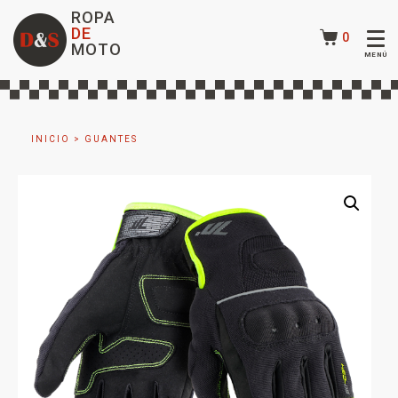
ROPA
DE
0
MOTO
INICIO
>
GUANTES