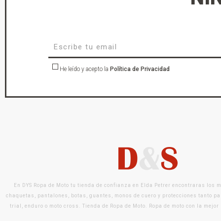
He leído y acepto la
Política de Privacidad
En DYS Ropa de Moto tu tienda de confianza en Elda Petrer encontraras los 
chaquetas, pantalones, botas, guantes, monos de cuero y protecciones tanto pa
trial, enduro o moto cross. Tienda de Ropa de Moto. Ropa de moto con la mejor