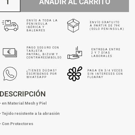
AÑADIR AL CARRITO
ENVÍO A TODA LA
ENVÍO GRATUITO
PENINSULA
A PARTIR DE 79€
IBÉRICA Y
(SOLO PENINSULA)
BALEARES
PAGO SEGURO CON
ENTREGA ENTRE
TARJETA
2 Y 7 DÍAS
PAYPAL, BIZUM Y
LABORALES
CONTRAREEMBOLSO
¿TIENES DUDAS?
PAGA EN 3/4 VECES
ESCRÍBENOS POR
SIN INTERESES CON
WHATSAPP
FLOAPAY
DESCRIPCIÓN
• en Material Mesh y Piel
• Tejido resistente a la abrasión
• Con Protectores