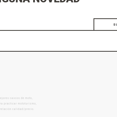
s
mejores cascos de moto,
ra practicar mototurismo,
 relación calidad/precio.