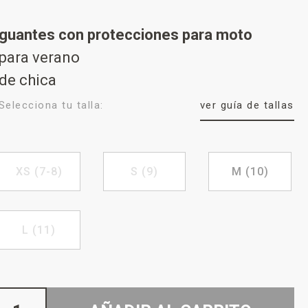
guantes con protecciones para moto
para verano
de chica
Selecciona tu talla:
ver guía de tallas
XS (7-8)
S (9)
M (10)
L (11)