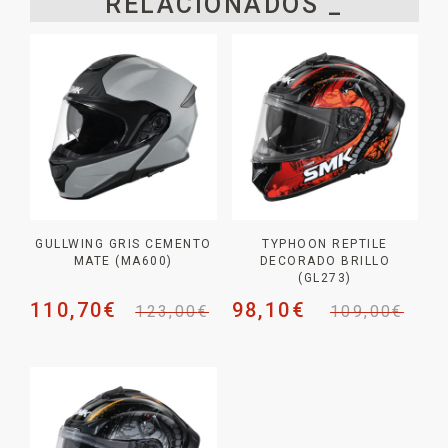
RELACIONADOS _
GULLWING GRIS CEMENTO
TYPHOON REPTILE
MATE (MA600)
DECORADO BRILLO
(GL273)
110,70
€
98,10
€
123,00
€
109,00
€