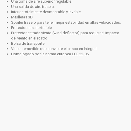
Una toma de aire superior regulable.
Una salida de aire trasera.
Interior totalmente desmontable y lavable.
Mejilleras 3D.
Spoiler trasero para tener mejor estabilidad en altas velocidades.
Protector nasal extraíble.
Protector entrada viento (wind deflector) para reducir el impacto
del viento en el rostro.
Bolsa de transporte.
Visera removible que convierte el casco en integral.
Homologado por la norma europea ECE 22-06.