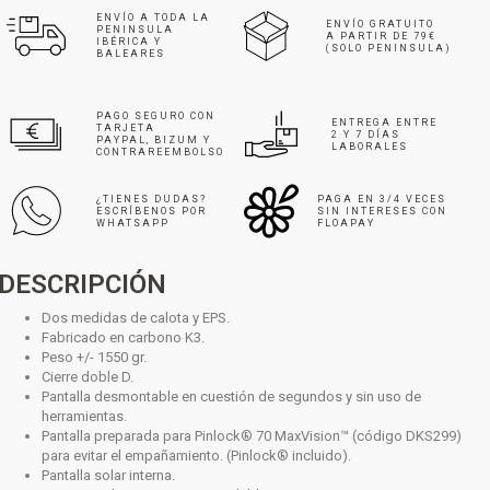
ENVÍO A TODA LA
ENVÍO GRATUITO
PENINSULA
A PARTIR DE 79€
IBÉRICA Y
(SOLO PENINSULA)
BALEARES
PAGO SEGURO CON
ENTREGA ENTRE
TARJETA
2 Y 7 DÍAS
PAYPAL, BIZUM Y
LABORALES
CONTRAREEMBOLSO
¿TIENES DUDAS?
PAGA EN 3/4 VECES
ESCRÍBENOS POR
SIN INTERESES CON
WHATSAPP
FLOAPAY
DESCRIPCIÓN
Dos medidas de calota y EPS.
Fabricado en carbono K3.
Peso +/- 1550 gr.
Cierre doble D.
Pantalla desmontable en cuestión de segundos y sin uso de
herramientas.
Pantalla preparada para Pinlock® 70 MaxVision™ (código DKS299)
para evitar el empañamiento. (Pinlock® incluido).
Pantalla solar interna.