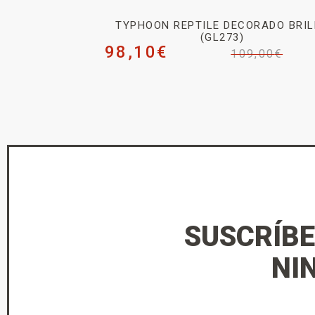
TYPHOON REPTILE DECORADO BRI
(GL273)
98,10
€
109,00
€
SUSCRÍBE
NI