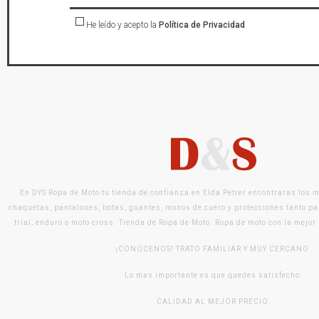
He leído y acepto la
Política de Privacidad
En DYS Ropa de Moto tu tienda de confianza en Elda Petrer encontraras los 
chaquetas, pantalones, botas, guantes, monos de cuero y protecciones tanto pa
trial, enduro o moto cross. Tienda de Ropa de Moto. Ropa de moto con la mejor
¡CONOCENOS! TRATO FAMILIAR Y MUY CERCANO.
Lo mas importante es que quedes satisfecho.
CALIDAD AL MEJOR PRECIO.