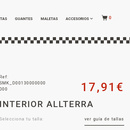
0
TAS
GUANTES
MALETAS
ACCESORIOS
Ref:
SMK_D00130000000
17,91
€
000
INTERIOR ALLTERRA
Selecciona tu talla:
ver guía de tallas