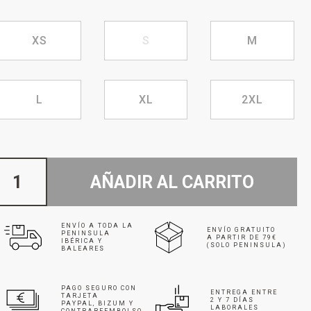
XS
S
M
L
XL
2XL
AÑADIR AL CARRITO
ENVÍO A TODA LA
ENVÍO GRATUITO
PENINSULA
A PARTIR DE 79€
IBÉRICA Y
(SOLO PENINSULA)
BALEARES
PAGO SEGURO CON
ENTREGA ENTRE
TARJETA
2 Y 7 DÍAS
PAYPAL, BIZUM Y
LABORALES