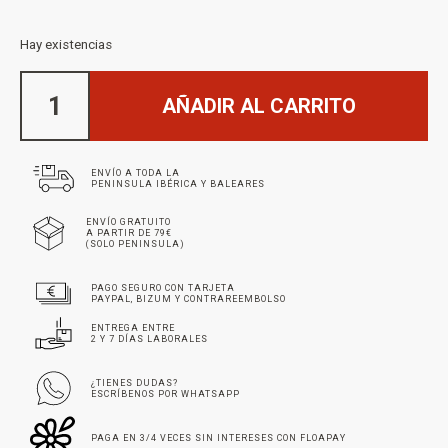
Hay existencias
AÑADIR AL CARRITO
ENVÍO A TODA LA
PENINSULA IBÉRICA Y BALEARES
ENVÍO GRATUITO
A PARTIR DE 79€
(SOLO PENINSULA)
PAGO SEGURO CON TARJETA
PAYPAL, BIZUM Y CONTRAREEMBOLSO
ENTREGA ENTRE
2 Y 7 DÍAS LABORALES
¿TIENES DUDAS?
ESCRÍBENOS POR WHATSAPP
PAGA EN 3/4 VECES SIN INTERESES CON FLOAPAY