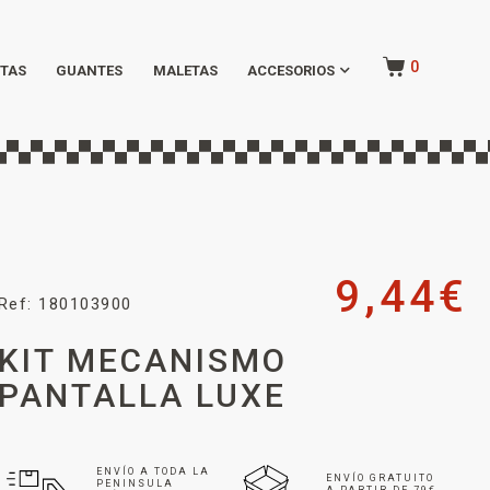
0
TAS
GUANTES
MALETAS
ACCESORIOS
9,44
€
Ref: 180103900
KIT MECANISMO
PANTALLA LUXE
ENVÍO A TODA LA
ENVÍO GRATUITO
PENINSULA
A PARTIR DE 79€