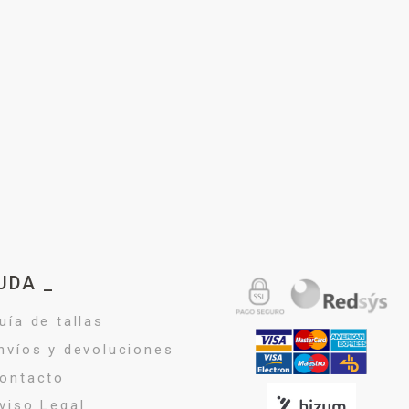
UDA _
uía de tallas
nvíos y devoluciones
ontacto
viso Legal