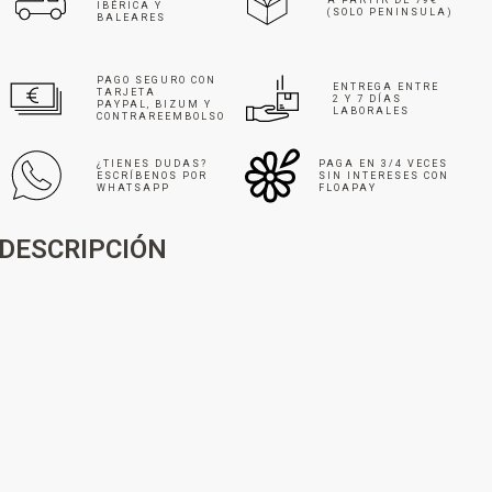
IBÉRICA Y
(SOLO PENINSULA)
BALEARES
PAGO SEGURO CON
ENTREGA ENTRE
TARJETA
2 Y 7 DÍAS
PAYPAL, BIZUM Y
LABORALES
CONTRAREEMBOLSO
¿TIENES DUDAS?
PAGA EN 3/4 VECES
ESCRÍBENOS POR
SIN INTERESES CON
WHATSAPP
FLOAPAY
DESCRIPCIÓN