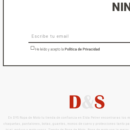
NI
He leído y acepto la
Política de Privacidad
En DYS Ropa de Moto tu tienda de confianza en Elda Petrer encontraras los 
chaquetas, pantalones, botas, guantes, monos de cuero y protecciones tanto pa
trial, enduro o moto cross. Tienda de Ropa de Moto. Ropa de moto con la mejor