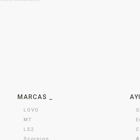
MARCAS _
AY
LOVO
G
MT
E
LS2
C
Scorpion
A