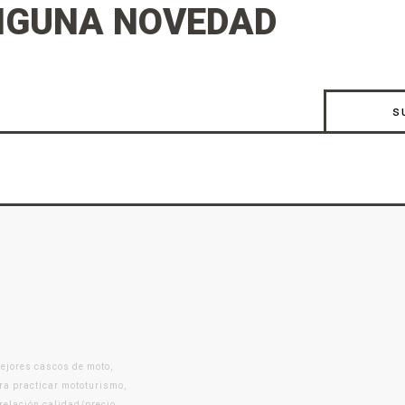
NGUNA NOVEDAD
s
mejores cascos de moto,
ra practicar mototurismo,
 relación calidad/precio.