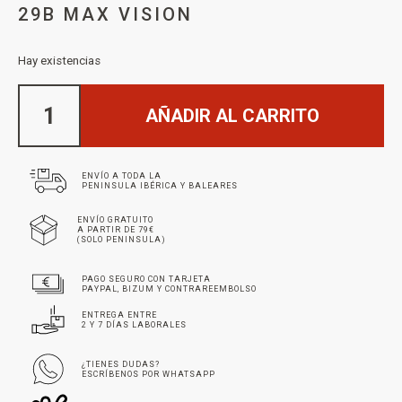
29B MAX VISION
Hay existencias
AÑADIR AL CARRITO
ENVÍO A TODA LA
PENINSULA IBÉRICA Y BALEARES
ENVÍO GRATUITO
A PARTIR DE 79€
(SOLO PENINSULA)
PAGO SEGURO CON TARJETA
PAYPAL, BIZUM Y CONTRAREEMBOLSO
ENTREGA ENTRE
2 Y 7 DÍAS LABORALES
¿TIENES DUDAS?
ESCRÍBENOS POR WHATSAPP