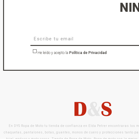
NI
He leído y acepto la
Política de Privacidad
En DYS Ropa de Moto tu tienda de confianza en Elda Petrer encontraras los 
chaquetas, pantalones, botas, guantes, monos de cuero y protecciones tanto pa
trial, enduro o moto cross. Tienda de Ropa de Moto. Ropa de moto con la mejor