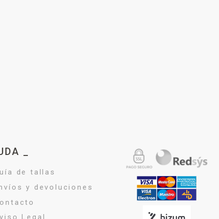
UDA _
uía de tallas
nvíos y devoluciones
ontacto
viso Legal