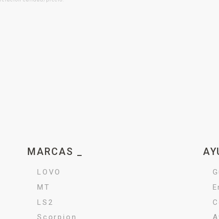
MARCAS _
AY
LOVO
G
MT
E
LS2
C
Scorpion
A