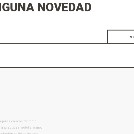
NGUNA NOVEDAD
s
mejores cascos de moto,
ra practicar mototurismo,
 relación calidad/precio.