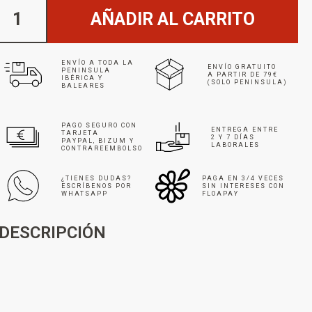
AÑADIR AL CARRITO
ENVÍO A TODA LA
ENVÍO GRATUITO
PENINSULA
A PARTIR DE 79€
IBÉRICA Y
(SOLO PENINSULA)
BALEARES
PAGO SEGURO CON
ENTREGA ENTRE
TARJETA
2 Y 7 DÍAS
PAYPAL, BIZUM Y
LABORALES
CONTRAREEMBOLSO
¿TIENES DUDAS?
PAGA EN 3/4 VECES
ESCRÍBENOS POR
SIN INTERESES CON
WHATSAPP
FLOAPAY
DESCRIPCIÓN