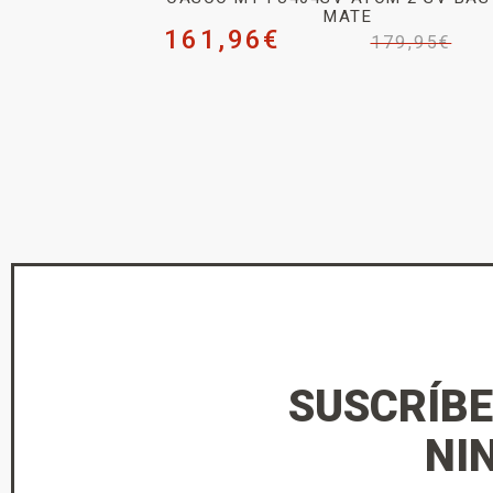
MATE
161,96
€
179,95
€
SUSCRÍBE
NI