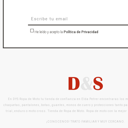
He leído y acepto la
Política de Privacidad
En DYS Ropa de Moto tu tienda de confianza en Elda Petrer encontraras los 
chaquetas, pantalones, botas, guantes, monos de cuero y protecciones tanto pa
trial, enduro o moto cross. Tienda de Ropa de Moto. Ropa de moto con la mejor
¡CONOCENOS! TRATO FAMILIAR Y MUY CERCANO.