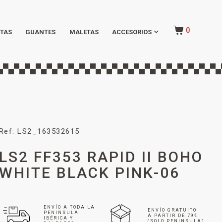
0
TAS
GUANTES
MALETAS
ACCESORIOS
Ref: LS2_163532615
LS2 FF353 RAPID II BOHO
WHITE BLACK PINK-06
ENVÍO A TODA LA
ENVÍO GRATUITO
PENINSULA
A PARTIR DE 79€
IBÉRICA Y
(SOLO PENINSULA)