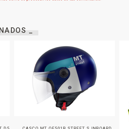
NADOS _
T D5
CASCO MT OF501B STREET S INBOARD