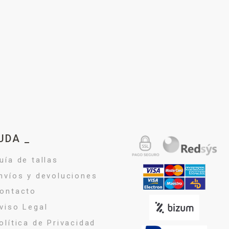
UDA _
uía de tallas
nvíos y devoluciones
ontacto
viso Legal
olítica de Privacidad