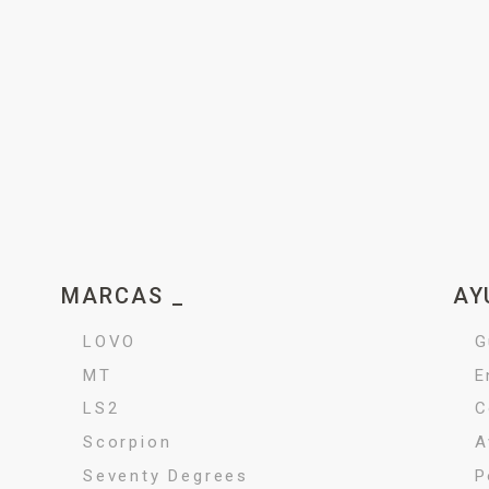
MARCAS _
AY
LOVO
G
MT
E
LS2
C
Scorpion
A
Seventy Degrees
P