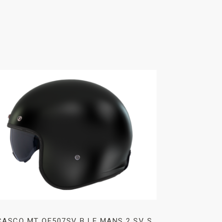
CASCO MT OF507SV B LE MANS 2 SV S