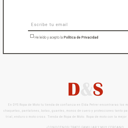
He leído y acepto la
Política de Privacidad
En DYS Ropa de Moto tu tienda de confianza en Elda Petrer encontraras los 
chaquetas, pantalones, botas, guantes, monos de cuero y protecciones tanto pa
trial, enduro o moto cross. Tienda de Ropa de Moto. Ropa de moto con la mejor
¡CONOCENOS! TRATO FAMILIAR Y MUY CERCANO.