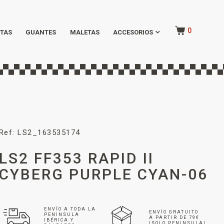
0
TAS
GUANTES
MALETAS
ACCESORIOS
Ref: LS2_163535174
LS2 FF353 RAPID II
CYBERG PURPLE CYAN-06
ENVÍO A TODA LA
ENVÍO GRATUITO
PENINSULA
A PARTIR DE 79€
IBÉRICA Y
(SOLO PENINSULA)