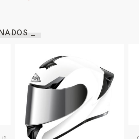
NADOS _
LID