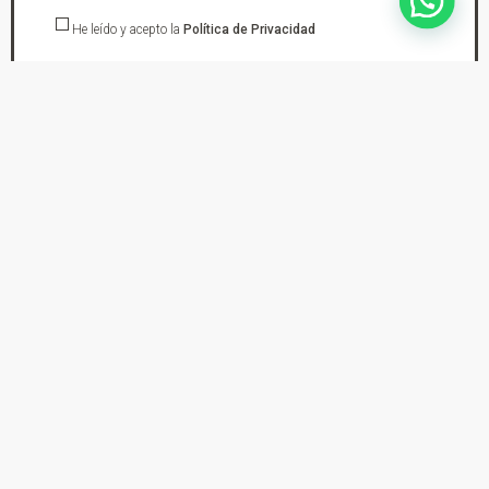
He leído y acepto la
Política de Privacidad
suscríbete
En DYS Ropa de Moto tu tienda de confianza en Elda Petrer encontraras los
mejores cascos de moto, chaquetas, pantalones, botas, guantes, monos de
cuero y protecciones tanto para practicar mototurismo, trial, enduro o moto