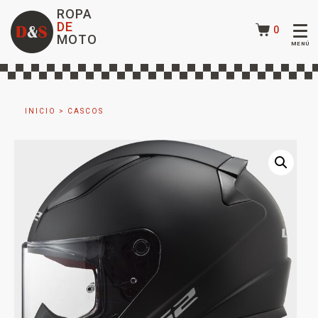
ROPA
DE
0
MOTO
INICIO
>
CASCOS