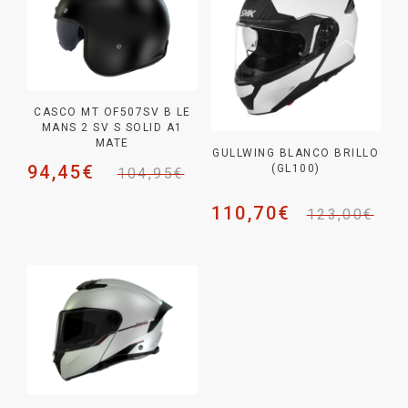
CASCO MT OF507SV B LE
MANS 2 SV S SOLID A1
MATE
GULLWING BLANCO BRILLO
94,45
€
(GL100)
104,95
€
110,70
€
123,00
€