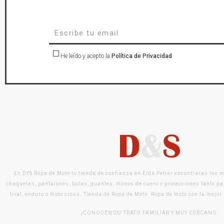
He leído y acepto la
Política de Privacidad
En DYS Ropa de Moto tu tienda de confianza en Elda Petrer encontraras los 
chaquetas, pantalones, botas, guantes, monos de cuero y protecciones tanto pa
trial, enduro o moto cross. Tienda de Ropa de Moto. Ropa de moto con la mejor
¡CONOCENOS! TRATO FAMILIAR Y MUY CERCANO.