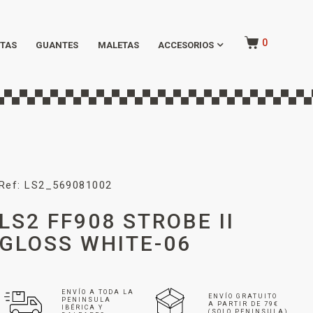
0
TAS
GUANTES
MALETAS
ACCESORIOS
Ref: LS2_569081002
LS2 FF908 STROBE II
GLOSS WHITE-06
ENVÍO A TODA LA
ENVÍO GRATUITO
PENINSULA
A PARTIR DE 79€
IBÉRICA Y
(SOLO PENINSULA)