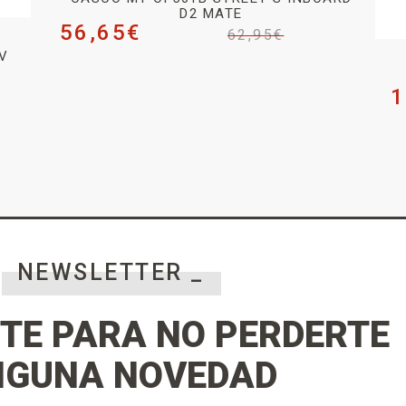
D2 MATE
56,65
€
62,95
€
V
O
1
NEWSLETTER _
TE PARA NO PERDERTE
NGUNA NOVEDAD