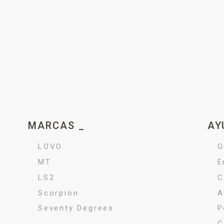
MARCAS _
AY
LOVO
G
MT
E
LS2
C
Scorpion
A
Seventy Degrees
P
C