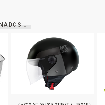
NADOS _
CASCO MT OF501B STREET S INBOARD