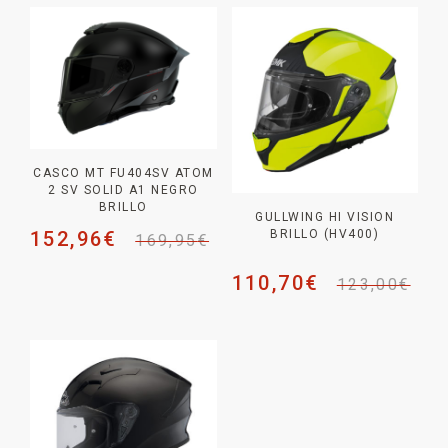
CASCO MT FU404SV ATOM
2 SV SOLID A1 NEGRO
BRILLO
GULLWING HI VISION
152,96
€
BRILLO (HV400)
169,95
€
110,70
€
123,00
€