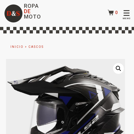
ROPA
DE
0
MOTO
INICIO
>
CASCOS