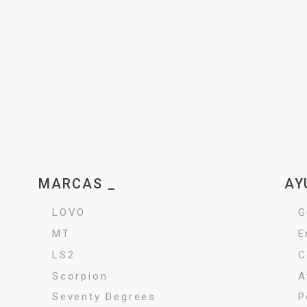
MARCAS _
AY
LOVO
G
MT
E
LS2
C
Scorpion
A
Seventy Degrees
P