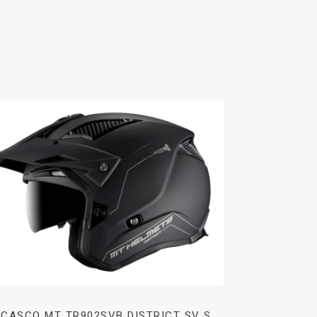
CASCO MT TR902SVB DISTRICT SV S