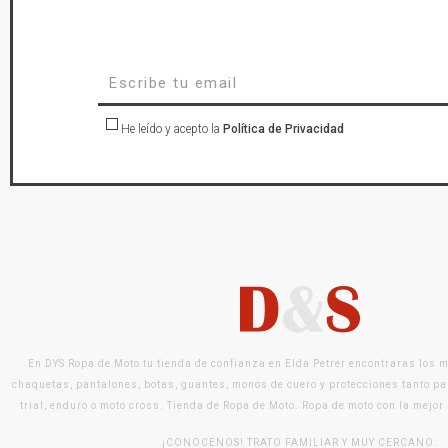
He leído y acepto la
Política de Privacidad
En DYS Ropa de Moto tu tienda de confianza en Elda Petrer encontraras los 
chaquetas, pantalones, botas, guantes, monos de cuero y protecciones tanto pa
trial, enduro o moto cross. Tienda de Ropa de Moto. Ropa de moto con la mejor
¡CONOCENOS! TRATO FAMILIAR Y MUY CERCANO.