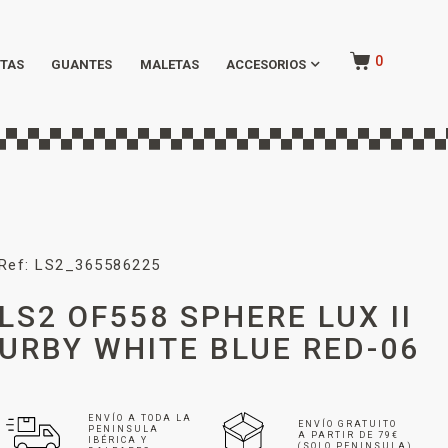
0
TAS
GUANTES
MALETAS
ACCESORIOS
Ref: LS2_365586225
LS2 OF558 SPHERE LUX II
URBY WHITE BLUE RED-06
ENVÍO A TODA LA
ENVÍO GRATUITO
PENINSULA
A PARTIR DE 79€
IBÉRICA Y
(SOLO PENINSULA)