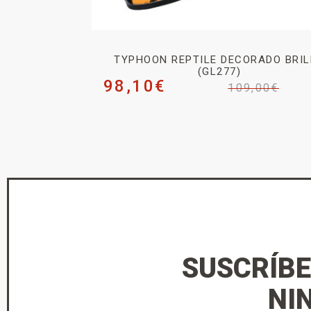
TYPHOON REPTILE DECORADO BRI
(GL277)
98,10
€
109,00
€
SUSCRÍBE
NI