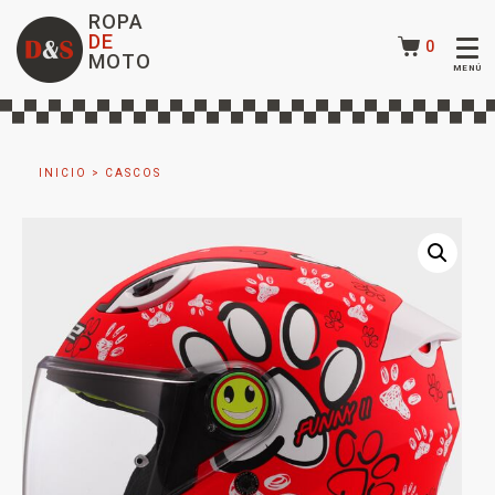
ROPA
DE
0
MOTO
INICIO
>
CASCOS