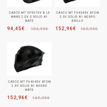
CASCO MT OF507SV B LE
CASCO MT FU404SV ATOM
MANS 2 SV S SOLID A1
2 SV SOLID A1 NEGRO
MATE
BRILLO
94,45
€
152,96
€
104,95
€
169,95
€
CASCO MT FU404SV ATOM
2 SV SOLID A1 NEGRO
MATE
152,96
€
169,95
€