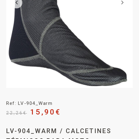
Ref: LV-904_Warm
15,90
€
22,26
€
LV-904_WARM / CALCETINES