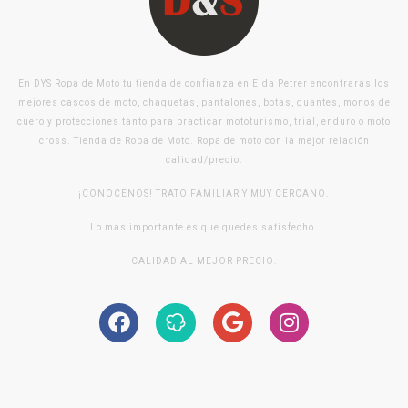
En DYS Ropa de Moto tu tienda de confianza en Elda Petrer encontraras los
mejores cascos de moto, chaquetas, pantalones, botas, guantes, monos de
cuero y protecciones tanto para practicar mototurismo, trial, enduro o moto
cross. Tienda de Ropa de Moto. Ropa de moto con la mejor relación
calidad/precio.
¡CONOCENOS! TRATO FAMILIAR Y MUY CERCANO.
Lo mas importante es que quedes satisfecho.
CALIDAD AL MEJOR PRECIO.