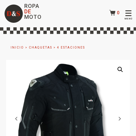
ROPA
DE
0
MOTO
INICIO
>
CHAQUETAS
>
4 ESTACIONES