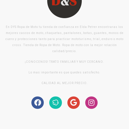
En DYS Ropa de Moto tu tienda de confianza en Elda Petrer encontraras los
mejores cascos de moto, chaquetas, pantalones, botas, guantes, monos de
cuero y protecciones tanto para practicar mototurismo, trial, enduro o moto
cross. Tienda de Ropa de Moto. Ropa de moto con la mejor relación
calidad/precio.
¡CONOCENOS! TRATO FAMILIAR Y MUY CERCANO.
Lo mas importante es que quedes satisfecho.
CALIDAD AL MEJOR PRECIO.