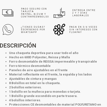
PAGO SEGURO CON
ENTREGA ENTRE
TARJETA
2 Y 7 DÍAS
PAYPAL, BIZUM Y
LABORALES
CONTRAREEMBOLSO
¿TIENES DUDAS?
PAGA EN 3/4 VECES
ESCRÍBENOS POR
SIN INTERESES CON
WHATSAPP
FLOAPAY
DESCRIPCIÓN
Una chaqueta deportiva para usar todo el año
Hecho en 600D Polyester, Reissa y Malla
Forro desmontable de REISSA impermeable y transpirable
Forro térmico desmontable
Paneles de aire ajustables en el frente
Material reflectante en el frente, la espalda y los lados
Ajustables de cintura y mangas
8 Bolsillos en total en la chaqueta.
2 bolsillos exteriores.
1 bolsillo en la muñeca para monedas o tarjeta.
1 Bolsillo grande escondido en parte trasera.
4 bolsillos interiores.
Protecciones CE desmontables de material POLYURETANO en