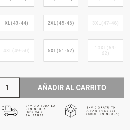
XL(43-44)
2XL(45-46)
3XL(47-48)
10XL(59-
4XL(49-50)
5XL(51-52)
62)
AÑADIR AL CARRITO
ENVÍO A TODA LA
ENVÍO GRATUITO
PENINSULA
A PARTIR DE 79€
IBÉRICA Y
(SOLO PENINSULA)
BALEARES