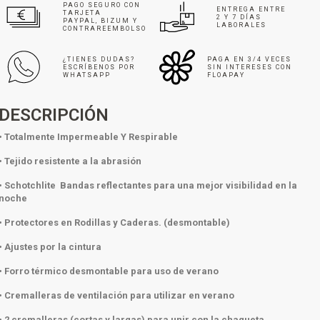
PAGO SEGURO CON
ENTREGA ENTRE
TARJETA
2 Y 7 DÍAS
PAYPAL, BIZUM Y
LABORALES
CONTRAREEMBOLSO
¿TIENES DUDAS?
PAGA EN 3/4 VECES
ESCRÍBENOS POR
SIN INTERESES CON
WHATSAPP
FLOAPAY
DESCRIPCIÓN
• Totalmente Impermeable Y Respirable
• Tejido resistente a la abrasión
• Schotchlite Bandas reflectantes para una mejor visibilidad en la
noche
• Protectores en Rodillas y Caderas. (desmontable)
• Ajustes por la cintura
• Forro térmico desmontable para uso de verano
• Cremalleras de ventilación para utilizar en verano
• 2 cremalleras (cortas y largas) para unir con la chaqueta.