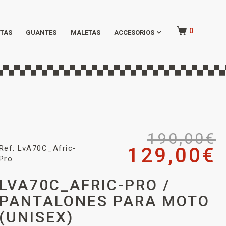
0
TAS
GUANTES
MALETAS
ACCESORIOS
190,00
€
Ref: LvA70C_Afric-
129,00
€
Pro
LVA70C_AFRIC-PRO /
PANTALONES PARA MOTO
(UNISEX)