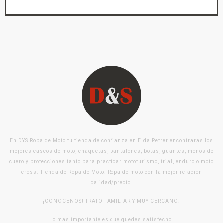
En DYS Ropa de Moto tu tienda de confianza en Elda Petrer encontraras los
mejores cascos de moto, chaquetas, pantalones, botas, guantes, monos de
cuero y protecciones tanto para practicar mototurismo, trial, enduro o moto
cross. Tienda de Ropa de Moto. Ropa de moto con la mejor relación
calidad/precio.
¡CONOCENOS! TRATO FAMILIAR Y MUY CERCANO.
Lo mas importante es que quedes satisfecho.