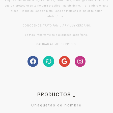
mejores cascos de moto, chaquetas, pantalones, botas, guantes, monos de
cuero y protecciones tanto para practicar mototurismo, trial, enduro o moto
cross. Tienda de Ropa de Moto. Ropa de moto con la mejor relación
calidad/precio.
¡CONOCENOS! TRATO FAMILIAR Y MUY CERCANO.
Lo mas importante es que quedes satisfecho.
CALIDAD AL MEJOR PRECIO.
PRODUCTOS _
Chaquetas de hombre