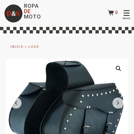
ROPA
DE
0
MOTO
INICIO
>
LOVO