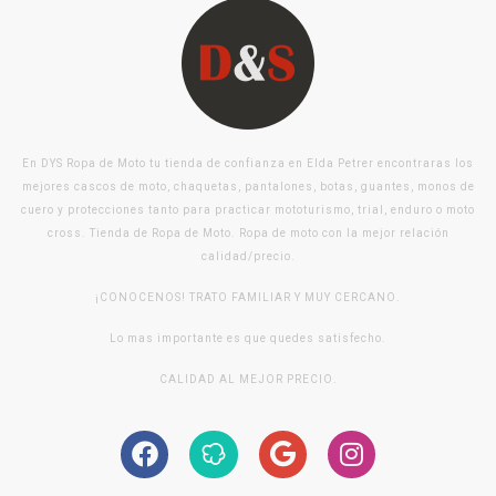
En DYS Ropa de Moto tu tienda de confianza en Elda Petrer encontraras los
mejores cascos de moto, chaquetas, pantalones, botas, guantes, monos de
cuero y protecciones tanto para practicar mototurismo, trial, enduro o moto
cross. Tienda de Ropa de Moto. Ropa de moto con la mejor relación
calidad/precio.
¡CONOCENOS! TRATO FAMILIAR Y MUY CERCANO.
Lo mas importante es que quedes satisfecho.
CALIDAD AL MEJOR PRECIO.