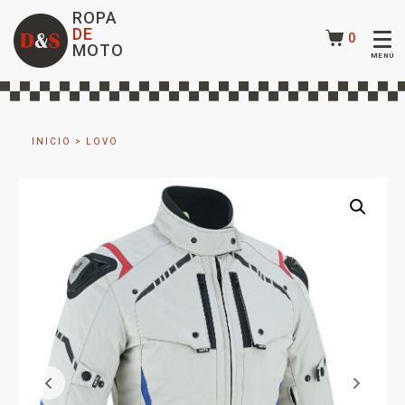
ROPA
DE
0
MOTO
INICIO
>
LOVO