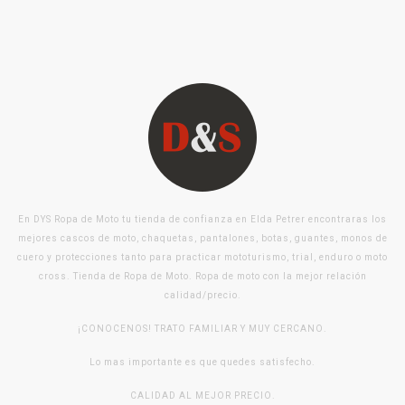
En DYS Ropa de Moto tu tienda de confianza en Elda Petrer encontraras los
mejores cascos de moto, chaquetas, pantalones, botas, guantes, monos de
cuero y protecciones tanto para practicar mototurismo, trial, enduro o moto
cross. Tienda de Ropa de Moto. Ropa de moto con la mejor relación
calidad/precio.
¡CONOCENOS! TRATO FAMILIAR Y MUY CERCANO.
Lo mas importante es que quedes satisfecho.
CALIDAD AL MEJOR PRECIO.