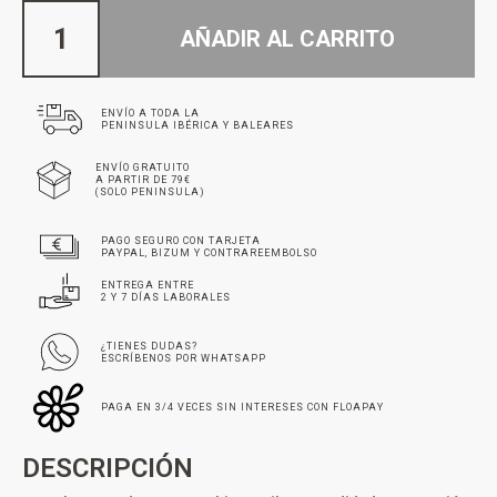
AÑADIR AL CARRITO
ENVÍO A TODA LA
PENINSULA IBÉRICA Y BALEARES
ENVÍO GRATUITO
A PARTIR DE 79€
(SOLO PENINSULA)
PAGO SEGURO CON TARJETA
PAYPAL, BIZUM Y CONTRAREEMBOLSO
ENTREGA ENTRE
2 Y 7 DÍAS LABORALES
¿TIENES DUDAS?
ESCRÍBENOS POR WHATSAPP
PAGA EN 3/4 VECES SIN INTERESES CON FLOAPAY
DESCRIPCIÓN