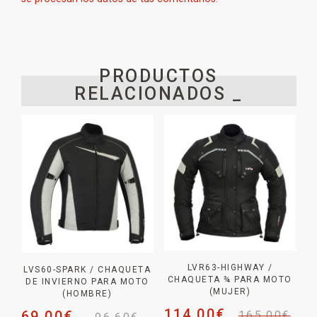
PRODUCTOS
RELACIONADOS _
LVR63-HIGHWAY /
LVS60-SPARK / CHAQUETA
CHAQUETA ¾ PARA MOTO
DE INVIERNO PARA MOTO
(MUJER)
(HOMBRE)
114,00
€
69,00
€
165,00
€