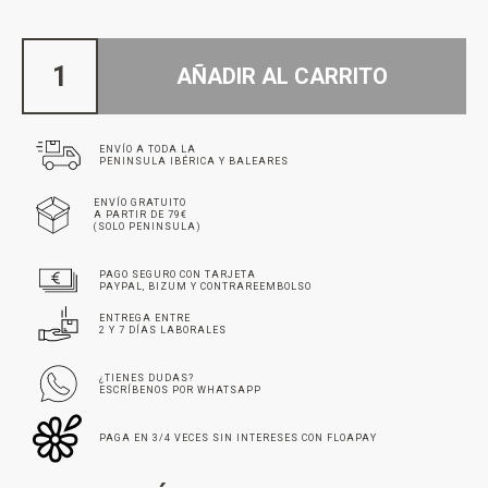
AÑADIR AL CARRITO
ENVÍO A TODA LA
PENINSULA IBÉRICA Y BALEARES
ENVÍO GRATUITO
A PARTIR DE 79€
(SOLO PENINSULA)
PAGO SEGURO CON TARJETA
PAYPAL, BIZUM Y CONTRAREEMBOLSO
ENTREGA ENTRE
2 Y 7 DÍAS LABORALES
¿TIENES DUDAS?
ESCRÍBENOS POR WHATSAPP
PAGA EN 3/4 VECES SIN INTERESES CON FLOAPAY