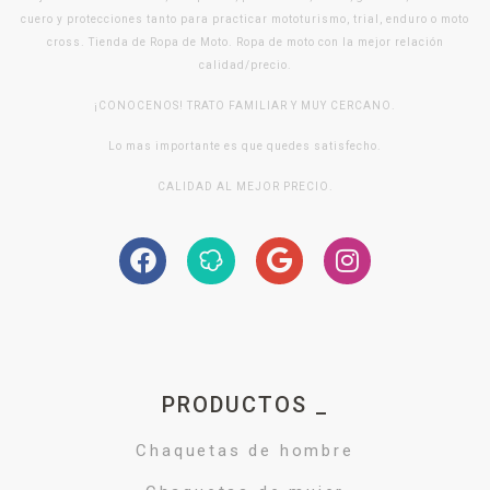
cuero y protecciones tanto para practicar mototurismo, trial, enduro o moto
cross. Tienda de Ropa de Moto. Ropa de moto con la mejor relación
calidad/precio.
¡CONOCENOS! TRATO FAMILIAR Y MUY CERCANO.
Lo mas importante es que quedes satisfecho.
CALIDAD AL MEJOR PRECIO.
PRODUCTOS _
Chaquetas de hombre