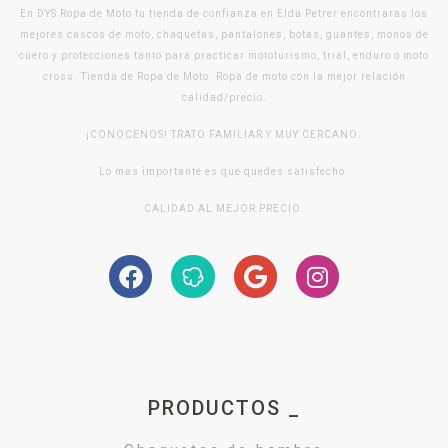
En DYS Ropa de Moto tu tienda de confianza en Elda Petrer encontraras los
mejores cascos de moto, chaquetas, pantalones, botas, guantes, monos de
cuero y protecciones tanto para practicar mototurismo, trial, enduro o moto
cross. Tienda de Ropa de Moto. Ropa de moto con la mejor relación
calidad/precio.
¡CONOCENOS! TRATO FAMILIAR Y MUY CERCANO.
Lo mas importante es que quedes satisfecho.
CALIDAD AL MEJOR PRECIO.
PRODUCTOS _