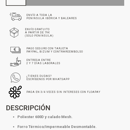
ENVÍO A TODA LA
PENINSULA IBÉRICA Y BALEARES
ENVÍO GRATUITO
A PARTIR DE 79€
(SOLO PENINSULA)
PAGO SEGURO CON TARJETA
PAYPAL, BIZUM Y CONTRAREEMBOLSO
ENTREGA ENTRE
2 Y 7 DÍAS LABORALES
¿TIENES DUDAS?
ESCRÍBENOS POR WHATSAPP
PAGA EN 3/4 VECES SIN INTERESES CON FLOAPAY
DESCRIPCIÓN
Poliester 600D y calado Mesh.
Forro Térmico/Impermeable Desmontable.