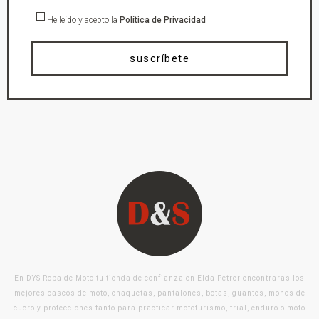
He leído y acepto la
Política de Privacidad
suscríbete
En DYS Ropa de Moto tu tienda de confianza en Elda Petrer encontraras los
mejores cascos de moto, chaquetas, pantalones, botas, guantes, monos de
cuero y protecciones tanto para practicar mototurismo, trial, enduro o moto