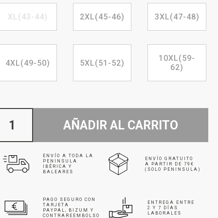
XL(43-44)
2XL(45-46)
3XL(47-48)
10XL(59-
4XL(49-50)
5XL(51-52)
62)
AÑADIR AL CARRITO
ENVÍO A TODA LA
ENVÍO GRATUITO
PENINSULA
A PARTIR DE 79€
IBÉRICA Y
(SOLO PENINSULA)
BALEARES
PAGO SEGURO CON
ENTREGA ENTRE
TARJETA
2 Y 7 DÍAS
PAYPAL, BIZUM Y
LABORALES
CONTRAREEMBOLSO