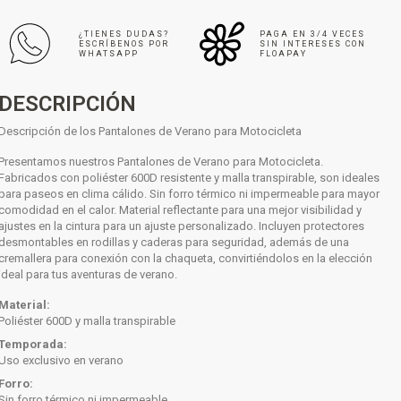
¿TIENES DUDAS?
PAGA EN 3/4 VECES
ESCRÍBENOS POR
SIN INTERESES CON
WHATSAPP
FLOAPAY
DESCRIPCIÓN
Descripción de los Pantalones de Verano para Motocicleta
Presentamos nuestros Pantalones de Verano para Motocicleta.
Fabricados con poliéster 600D resistente y malla transpirable, son ideales
para paseos en clima cálido. Sin forro térmico ni impermeable para mayor
comodidad en el calor. Material reflectante para una mejor visibilidad y
ajustes en la cintura para un ajuste personalizado. Incluyen protectores
desmontables en rodillas y caderas para seguridad, además de una
cremallera para conexión con la chaqueta, convirtiéndolos en la elección
ideal para tus aventuras de verano.
Material:
Poliéster 600D y malla transpirable
Temporada:
Uso exclusivo en verano
Forro:
Sin forro térmico ni impermeable