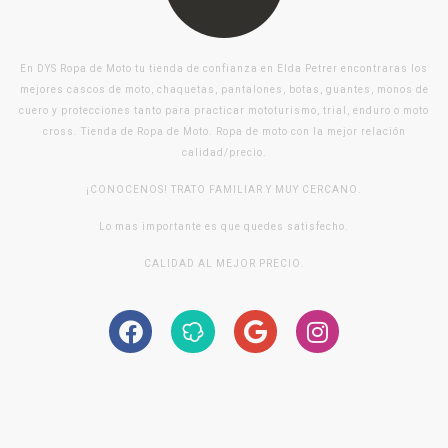
En DYS Ropa de Moto tu tienda de confianza en Elda Petrer encontraras los
mejores cascos de moto, chaquetas, pantalones, botas, guantes, monos de
cuero y protecciones tanto para practicar mototurismo, trial, enduro o moto
cross. Tienda de Ropa de Moto. Ropa de moto con la mejor relación
calidad/precio.
¡CONOCENOS! TRATO FAMILIAR Y MUY CERCANO.
Lo mas importante es que quedes satisfecho.
CALIDAD AL MEJOR PRECIO.