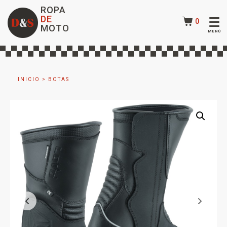
ROPA
DE
0
MOTO
INICIO
>
BOTAS