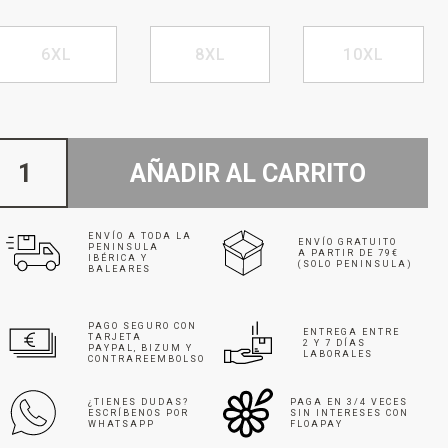
6XL
8XL
10XL
AÑADIR AL CARRITO
ENVÍO A TODA LA
ENVÍO GRATUITO
PENINSULA
A PARTIR DE 79€
IBÉRICA Y
(SOLO PENINSULA)
BALEARES
PAGO SEGURO CON
ENTREGA ENTRE
TARJETA
2 Y 7 DÍAS
PAYPAL, BIZUM Y
LABORALES
CONTRAREEMBOLSO
¿TIENES DUDAS?
PAGA EN 3/4 VECES
ESCRÍBENOS POR
SIN INTERESES CON
WHATSAPP
FLOAPAY