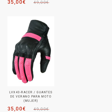
35,00
€
49,00
€
LVX43-RACER / GUANTES
DE VERANO PARA MOTO
(MUJER)
35,00
€
49,00
€