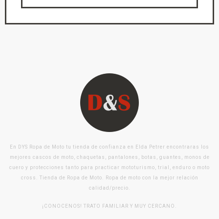
En DYS Ropa de Moto tu tienda de confianza en Elda Petrer encontraras los
mejores cascos de moto, chaquetas, pantalones, botas, guantes, monos de
cuero y protecciones tanto para practicar mototurismo, trial, enduro o moto
cross. Tienda de Ropa de Moto. Ropa de moto con la mejor relación
calidad/precio.
¡CONOCENOS! TRATO FAMILIAR Y MUY CERCANO.