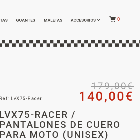
0
TAS
GUANTES
MALETAS
ACCESORIOS
179,00
€
140,00
€
Ref: LvX75-Racer
LVX75-RACER /
PANTALONES DE CUERO
PARA MOTO (UNISEX)