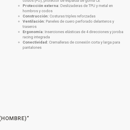
codos (PU), protector de espalda de goma CE
Protección externa:
Deslizaderas de TPU y metal en
hombros y codos
Construcción:
Costuras triples reforzadas
Ventilación:
Paneles de cuero perforado delanteros y
traseros
Ergonomía:
Inserciones elásticas de 4 direcciones y joroba
racing integrada
Conectividad:
Cremalleras de conexión corta y larga para
pantalones
(HOMBRE)”