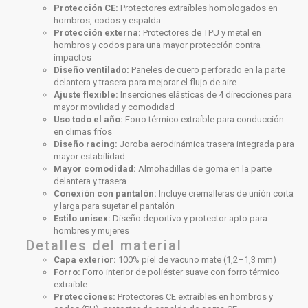
Protección CE:
Protectores extraíbles homologados en
hombros, codos y espalda
Protección externa:
Protectores de TPU y metal en
hombros y codos para una mayor protección contra
impactos
Diseño ventilado:
Paneles de cuero perforado en la parte
delantera y trasera para mejorar el flujo de aire
Ajuste flexible:
Inserciones elásticas de 4 direcciones para
mayor movilidad y comodidad
Uso todo el año:
Forro térmico extraíble para conducción
en climas fríos
Diseño racing:
Joroba aerodinámica trasera integrada para
mayor estabilidad
Mayor comodidad:
Almohadillas de goma en la parte
delantera y trasera
Conexión con pantalón:
Incluye cremalleras de unión corta
y larga para sujetar el pantalón
Estilo unisex:
Diseño deportivo y protector apto para
hombres y mujeres
Detalles del material
Capa exterior:
100% piel de vacuno mate (1,2–1,3 mm)
Forro:
Forro interior de poliéster suave con forro térmico
extraíble
Protecciones:
Protectores CE extraíbles en hombros y