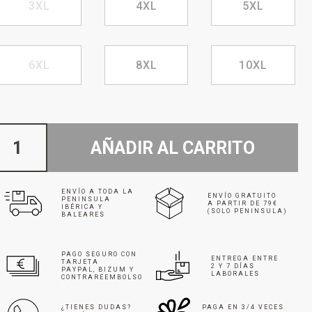
3XL
4XL
5XL
6XL
8XL
10XL
AÑADIR AL CARRITO
ENVÍO A TODA LA
ENVÍO GRATUITO
PENINSULA
A PARTIR DE 79€
IBÉRICA Y
(SOLO PENINSULA)
BALEARES
PAGO SEGURO CON
ENTREGA ENTRE
TARJETA
2 Y 7 DÍAS
PAYPAL, BIZUM Y
LABORALES
CONTRAREEMBOLSO
¿TIENES DUDAS?
PAGA EN 3/4 VECES