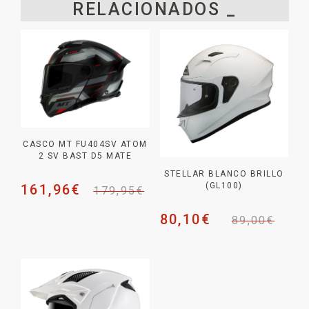
RELACIONADOS _
CASCO MT FU404SV ATOM
2 SV BAST D5 MATE
STELLAR BLANCO BRILLO
(GL100)
161,96
€
179,95
€
80,10
€
89,00
€