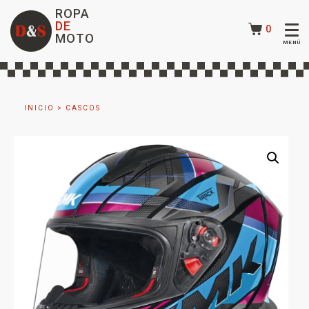
ROPA
DE
0
MOTO
INICIO
>
CASCOS