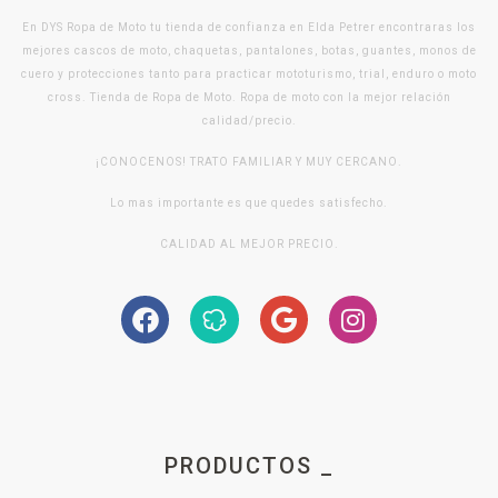
En DYS Ropa de Moto tu tienda de confianza en Elda Petrer encontraras los
mejores cascos de moto, chaquetas, pantalones, botas, guantes, monos de
cuero y protecciones tanto para practicar mototurismo, trial, enduro o moto
cross. Tienda de Ropa de Moto. Ropa de moto con la mejor relación
calidad/precio.
¡CONOCENOS! TRATO FAMILIAR Y MUY CERCANO.
Lo mas importante es que quedes satisfecho.
CALIDAD AL MEJOR PRECIO.
PRODUCTOS _