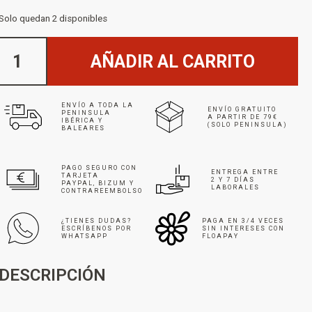
Solo quedan 2 disponibles
AÑADIR AL CARRITO
ENVÍO A TODA LA
ENVÍO GRATUITO
PENINSULA
A PARTIR DE 79€
IBÉRICA Y
(SOLO PENINSULA)
BALEARES
PAGO SEGURO CON
ENTREGA ENTRE
TARJETA
2 Y 7 DÍAS
PAYPAL, BIZUM Y
LABORALES
CONTRAREEMBOLSO
¿TIENES DUDAS?
PAGA EN 3/4 VECES
ESCRÍBENOS POR
SIN INTERESES CON
WHATSAPP
FLOAPAY
DESCRIPCIÓN