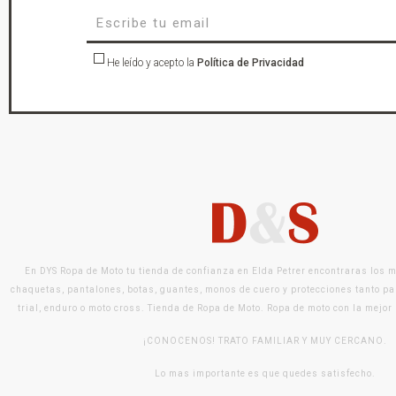
He leído y acepto la
Política de Privacidad
En DYS Ropa de Moto tu tienda de confianza en Elda Petrer encontraras los 
chaquetas, pantalones, botas, guantes, monos de cuero y protecciones tanto pa
trial, enduro o moto cross. Tienda de Ropa de Moto. Ropa de moto con la mejor
¡CONOCENOS! TRATO FAMILIAR Y MUY CERCANO.
Lo mas importante es que quedes satisfecho.