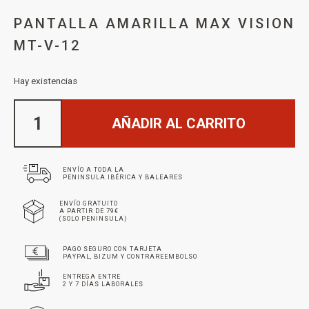
PANTALLA AMARILLA MAX VISION
MT-V-12
Hay existencias
AÑADIR AL CARRITO
ENVÍO A TODA LA
PENINSULA IBÉRICA Y BALEARES
ENVÍO GRATUITO
A PARTIR DE 79€
(SOLO PENINSULA)
PAGO SEGURO CON TARJETA
PAYPAL, BIZUM Y CONTRAREEMBOLSO
ENTREGA ENTRE
2 Y 7 DÍAS LABORALES