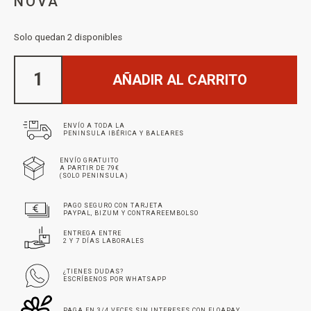
NOVA
Solo quedan 2 disponibles
AÑADIR AL CARRITO
ENVÍO A TODA LA
PENINSULA IBÉRICA Y BALEARES
ENVÍO GRATUITO
A PARTIR DE 79€
(SOLO PENINSULA)
PAGO SEGURO CON TARJETA
PAYPAL, BIZUM Y CONTRAREEMBOLSO
ENTREGA ENTRE
2 Y 7 DÍAS LABORALES
¿TIENES DUDAS?
ESCRÍBENOS POR WHATSAPP
PAGA EN 3/4 VECES SIN INTERESES CON FLOAPAY