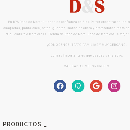
En DYS Ropa de Moto tu tienda de confianza en Elda Petrer encontraras los 
chaquetas, pantalones, botas, guantes, monos de cuero y protecciones tanto pa
trial, enduro o moto cross. Tienda de Ropa de Moto. Ropa de moto con la mejor
¡CONOCENOS! TRATO FAMILIAR Y MUY CERCANO.
Lo mas importante es que quedes satisfecho.
CALIDAD AL MEJOR PRECIO.
PRODUCTOS _