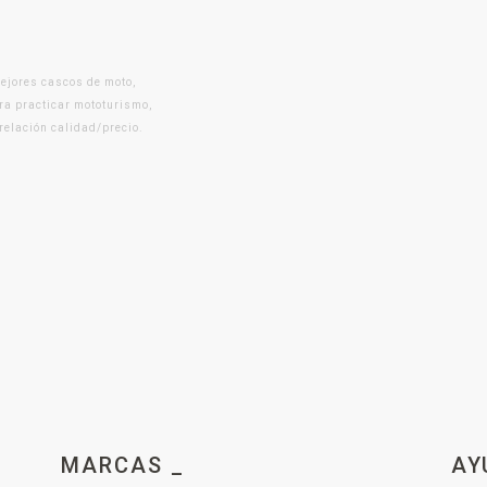
mejores cascos de moto,
ra practicar mototurismo,
 relación calidad/precio.
MARCAS _
AY