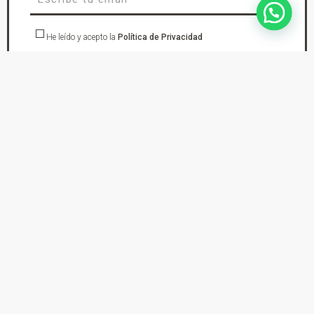
He leído y acepto la
Política de Privacidad
suscríbete
En DYS Ropa de Moto tu tienda de confianza en Elda Petrer encontraras los
mejores cascos de moto, chaquetas, pantalones, botas, guantes, monos de