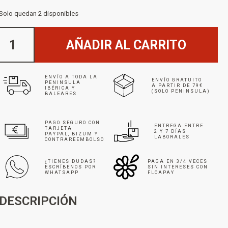
Solo quedan 2 disponibles
AÑADIR AL CARRITO
ENVÍO A TODA LA
ENVÍO GRATUITO
PENINSULA
A PARTIR DE 79€
IBÉRICA Y
(SOLO PENINSULA)
BALEARES
PAGO SEGURO CON
ENTREGA ENTRE
TARJETA
2 Y 7 DÍAS
PAYPAL, BIZUM Y
LABORALES
CONTRAREEMBOLSO
¿TIENES DUDAS?
PAGA EN 3/4 VECES
ESCRÍBENOS POR
SIN INTERESES CON
WHATSAPP
FLOAPAY
DESCRIPCIÓN