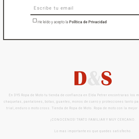
He leído y acepto la
Política de Privacidad
En DYS Ropa de Moto tu tienda de confianza en Elda Petrer encontraras los 
chaquetas, pantalones, botas, guantes, monos de cuero y protecciones tanto pa
trial, enduro o moto cross. Tienda de Ropa de Moto. Ropa de moto con la mejor
¡CONOCENOS! TRATO FAMILIAR Y MUY CERCANO.
Lo mas importante es que quedes satisfecho.