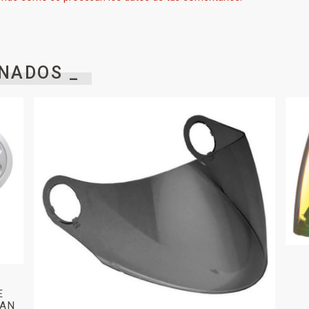
NADOS _
E
BAN