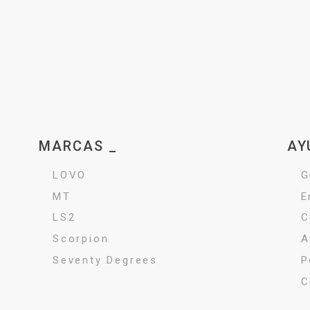
MARCAS _
AY
LOVO
G
MT
E
LS2
C
Scorpion
A
Seventy Degrees
P
C