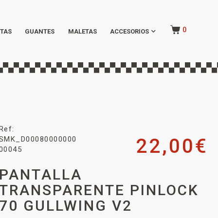
0
TAS
GUANTES
MALETAS
ACCESORIOS
Ref:
SMK_D00080000000
22,00
€
00045
PANTALLA
TRANSPARENTE PINLOCK
70 GULLWING V2