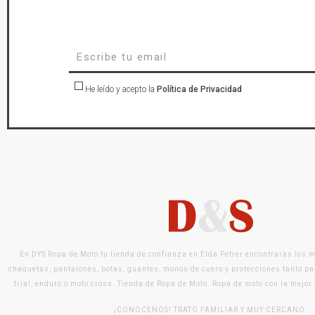
He leído y acepto la
Política de Privacidad
En DYS Ropa de Moto tu tienda de confianza en Elda Petrer encontraras los 
chaquetas, pantalones, botas, guantes, monos de cuero y protecciones tanto pa
trial, enduro o moto cross. Tienda de Ropa de Moto. Ropa de moto con la mejor
¡CONOCENOS! TRATO FAMILIAR Y MUY CERCANO.