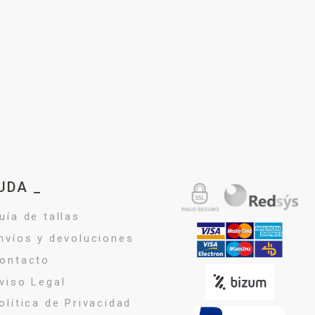
UDA _
uía de tallas
nvíos y devoluciones
ontacto
viso Legal
olítica de Privacidad