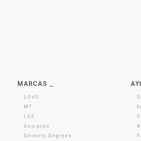
MARCAS _
AY
LOVO
G
MT
E
LS2
C
Scorpion
A
Seventy Degrees
P