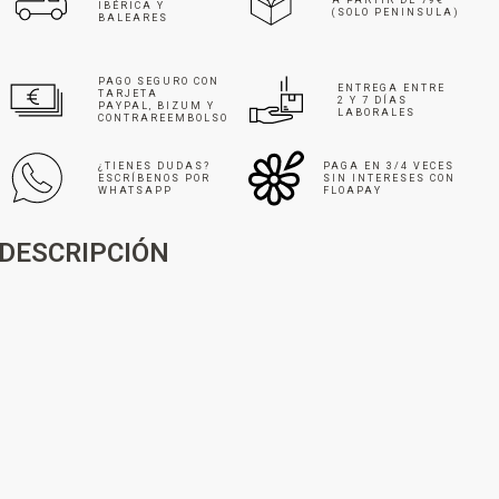
IBÉRICA Y
(SOLO PENINSULA)
BALEARES
PAGO SEGURO CON
ENTREGA ENTRE
TARJETA
2 Y 7 DÍAS
PAYPAL, BIZUM Y
LABORALES
CONTRAREEMBOLSO
¿TIENES DUDAS?
PAGA EN 3/4 VECES
ESCRÍBENOS POR
SIN INTERESES CON
WHATSAPP
FLOAPAY
DESCRIPCIÓN