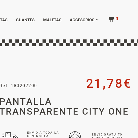
0
TAS
GUANTES
MALETAS
ACCESORIOS
21,78
€
Ref: 180207200
PANTALLA
TRANSPARENTE CITY ONE
ENVÍO A TODA LA
ENVÍO GRATUITO
PENINSULA
A PARTIR DE 79€