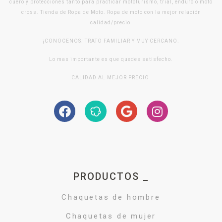
cuero y protecciones tanto para practicar mototurismo, trial, enduro o moto
cross. Tienda de Ropa de Moto. Ropa de moto con la mejor relación
calidad/precio.
¡CONOCENOS! TRATO FAMILIAR Y MUY CERCANO.
Lo mas importante es que quedes satisfecho.
CALIDAD AL MEJOR PRECIO.
PRODUCTOS _
Chaquetas de hombre
Chaquetas de mujer