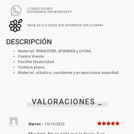
¿TIENES DUDAS?
ESCRÍBENOS POR WHATSAPP
PAGA EN 3/4 VECES SIN INTERESES CON FLOAPAY
DESCRIPCIÓN
Material: WINDSTER, SPANDEX y LYCRA
Contra Viento
Facilita Elasticidad
Costura plana
Material elástico, resistente y proporciona suavidad
VALORACIONES _
Warren
–
10/10/2022
Valorado con
5
de 5