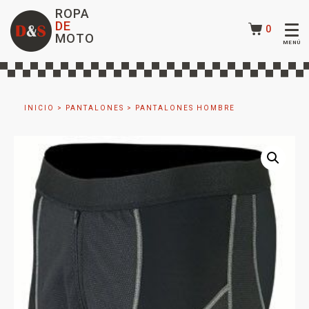
ROPA
DE
0
MOTO
INICIO
>
PANTALONES
>
PANTALONES HOMBRE