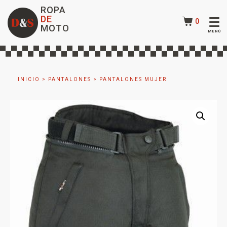
ROPA
DE
0
MOTO
INICIO
>
PANTALONES
>
PANTALONES MUJER