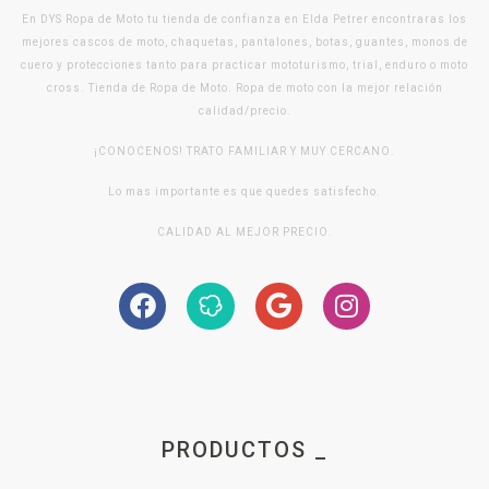
En DYS Ropa de Moto tu tienda de confianza en Elda Petrer encontraras los
mejores cascos de moto, chaquetas, pantalones, botas, guantes, monos de
cuero y protecciones tanto para practicar mototurismo, trial, enduro o moto
cross. Tienda de Ropa de Moto. Ropa de moto con la mejor relación
calidad/precio.
¡CONOCENOS! TRATO FAMILIAR Y MUY CERCANO.
Lo mas importante es que quedes satisfecho.
CALIDAD AL MEJOR PRECIO.
PRODUCTOS _