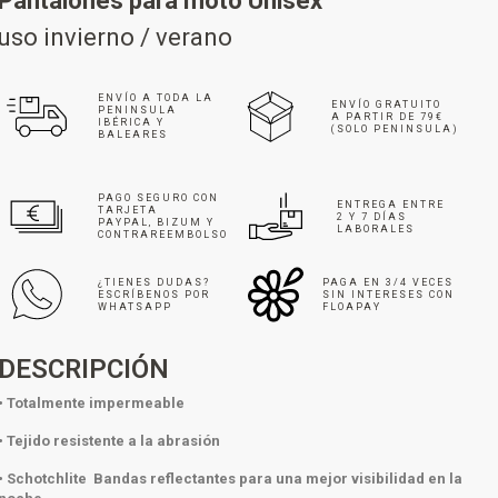
Pantalones para moto Unisex
uso invierno / verano
ENVÍO A TODA LA
ENVÍO GRATUITO
PENINSULA
A PARTIR DE 79€
IBÉRICA Y
(SOLO PENINSULA)
BALEARES
PAGO SEGURO CON
ENTREGA ENTRE
TARJETA
2 Y 7 DÍAS
PAYPAL, BIZUM Y
LABORALES
CONTRAREEMBOLSO
¿TIENES DUDAS?
PAGA EN 3/4 VECES
ESCRÍBENOS POR
SIN INTERESES CON
WHATSAPP
FLOAPAY
DESCRIPCIÓN
• Totalmente impermeable
• Tejido resistente a la abrasión
• Schotchlite Bandas reflectantes para una mejor visibilidad en la