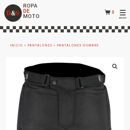
ROPA
DE
0
MOTO
INICIO
>
PANTALONES
>
PANTALONES HOMBRE