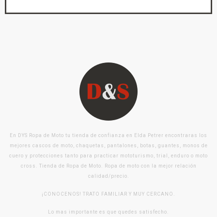
En DYS Ropa de Moto tu tienda de confianza en Elda Petrer encontraras los
mejores cascos de moto, chaquetas, pantalones, botas, guantes, monos de
cuero y protecciones tanto para practicar mototurismo, trial, enduro o moto
cross. Tienda de Ropa de Moto. Ropa de moto con la mejor relación
calidad/precio.
¡CONOCENOS! TRATO FAMILIAR Y MUY CERCANO.
Lo mas importante es que quedes satisfecho.