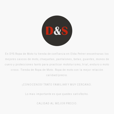
En DYS Ropa de Moto tu tienda de confianza en Elda Petrer encontraras los
mejores cascos de moto, chaquetas, pantalones, botas, guantes, monos de
cuero y protecciones tanto para practicar mototurismo, trial, enduro o moto
cross. Tienda de Ropa de Moto. Ropa de moto con la mejor relación
calidad/precio.
¡CONOCENOS! TRATO FAMILIAR Y MUY CERCANO.
Lo mas importante es que quedes satisfecho.
CALIDAD AL MEJOR PRECIO.