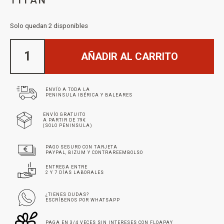
Solo quedan 2 disponibles
AÑADIR AL CARRITO
ENVÍO A TODA LA
PENINSULA IBÉRICA Y BALEARES
ENVÍO GRATUITO
A PARTIR DE 79€
(SOLO PENINSULA)
PAGO SEGURO CON TARJETA
PAYPAL, BIZUM Y CONTRAREEMBOLSO
ENTREGA ENTRE
2 Y 7 DÍAS LABORALES
¿TIENES DUDAS?
ESCRÍBENOS POR WHATSAPP
PAGA EN 3/4 VECES SIN INTERESES CON FLOAPAY