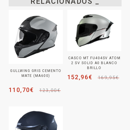
RELACIONADOS _
CASCO MT FU404SV ATOM
2 SV SOLID A0 BLANCO
BRILLO
GULLWING GRIS CEMENTO
152,96
€
MATE (MA600)
169,95
€
110,70
€
123,00
€