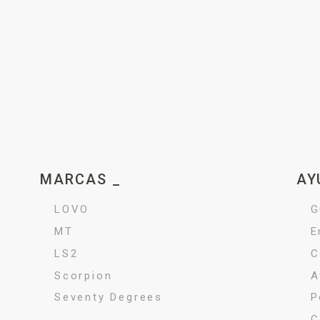
MARCAS _
AY
LOVO
G
MT
E
LS2
C
Scorpion
A
Seventy Degrees
P
C