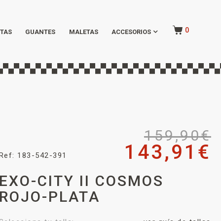
0
TAS
GUANTES
MALETAS
ACCESORIOS
159,90
€
143,91
€
Ref: 183-542-391
EXO-CITY II COSMOS
ROJO-PLATA