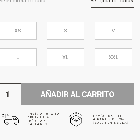
Selecciona tu talla:
ver guía de tallas
XS
S
M
L
XL
XXL
AÑADIR AL CARRITO
ENVÍO A TODA LA
ENVÍO GRATUITO
PENINSULA
A PARTIR DE 79€
IBÉRICA Y
(SOLO PENINSULA)
BALEARES