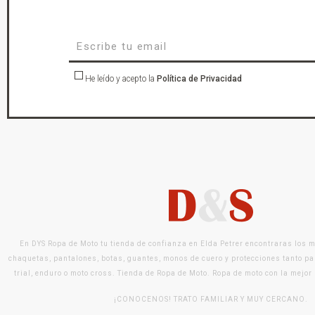
He leído y acepto la
Política de Privacidad
En DYS Ropa de Moto tu tienda de confianza en Elda Petrer encontraras los 
chaquetas, pantalones, botas, guantes, monos de cuero y protecciones tanto pa
trial, enduro o moto cross. Tienda de Ropa de Moto. Ropa de moto con la mejor
¡CONOCENOS! TRATO FAMILIAR Y MUY CERCANO.