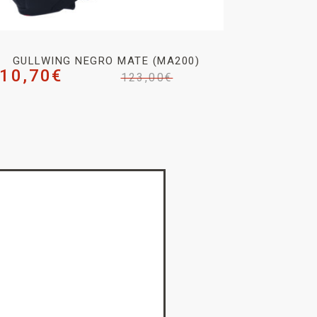
GULLWING NEGRO MATE (MA200)
10,70
€
123,00
€